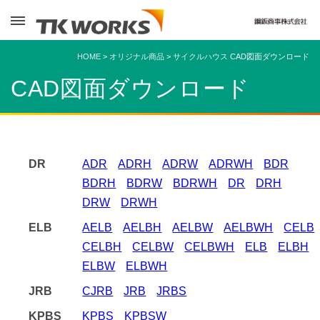
HOME
>
オリジナル商品
>
サイクルハウス
CAD図面ダウンロード
CAD図面ダウンロード
DR
ADR
ADRH
ADRW
ADRWH
BDR
BDRH
BDRW
BDRWH
DR
DRH
DRW
DRWH
ELB
AELB
AELBH
AELBW
AELBWH
CELB
CELBH
CELBW
CELBWH
ELB
ELBH
ELBW
ELBWH
JRB
CJRB
JRB
JRBS
KPBS
KPBS
KPBSW