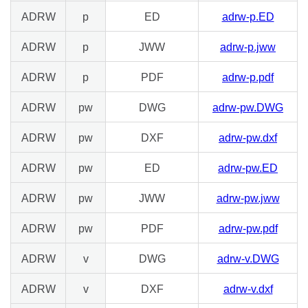
ADRW
p
ED
adrw-p.ED
ADRW
p
JWW
adrw-p.jww
ADRW
p
PDF
adrw-p.pdf
ADRW
pw
DWG
adrw-pw.DWG
ADRW
pw
DXF
adrw-pw.dxf
ADRW
pw
ED
adrw-pw.ED
ADRW
pw
JWW
adrw-pw.jww
ADRW
pw
PDF
adrw-pw.pdf
ADRW
v
DWG
adrw-v.DWG
ADRW
v
DXF
adrw-v.dxf