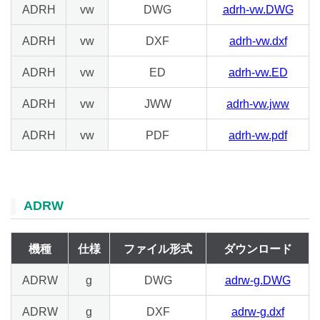
ADRH
vw
DWG
adrh-vw.DWG
ADRH
vw
DXF
adrh-vw.dxf
ADRH
vw
ED
adrh-vw.ED
ADRH
vw
JWW
adrh-vw.jww
ADRH
vw
PDF
adrh-vw.pdf
ADRW
機種
仕様
ファイル形式
ダウンロード
ADRW
g
DWG
adrw-g.DWG
ADRW
g
DXF
adrw-g.dxf