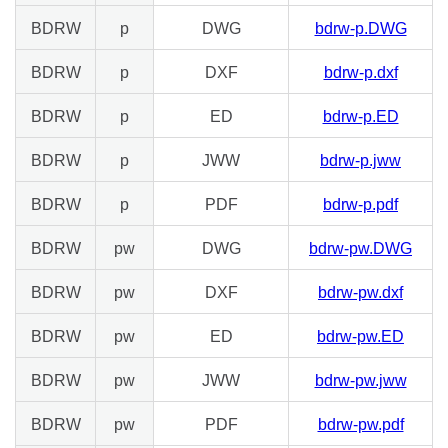
BDRW
p
DWG
bdrw-p.DWG
BDRW
p
DXF
bdrw-p.dxf
BDRW
p
ED
bdrw-p.ED
BDRW
p
JWW
bdrw-p.jww
BDRW
p
PDF
bdrw-p.pdf
BDRW
pw
DWG
bdrw-pw.DWG
BDRW
pw
DXF
bdrw-pw.dxf
BDRW
pw
ED
bdrw-pw.ED
BDRW
pw
JWW
bdrw-pw.jww
BDRW
pw
PDF
bdrw-pw.pdf