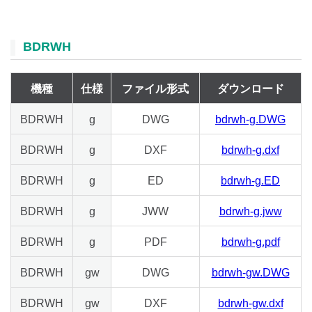
BDRWH
機種
仕様
ファイル形式
ダウンロード
BDRWH
g
DWG
bdrwh-g.DWG
BDRWH
g
DXF
bdrwh-g.dxf
BDRWH
g
ED
bdrwh-g.ED
BDRWH
g
JWW
bdrwh-g.jww
BDRWH
g
PDF
bdrwh-g.pdf
BDRWH
gw
DWG
bdrwh-gw.DWG
BDRWH
gw
DXF
bdrwh-gw.dxf