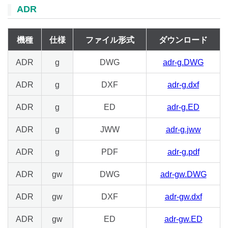
ADR
機種
仕様
ファイル形式
ダウンロード
ADR
g
DWG
adr-g.DWG
ADR
g
DXF
adr-g.dxf
ADR
g
ED
adr-g.ED
ADR
g
JWW
adr-g.jww
ADR
g
PDF
adr-g.pdf
ADR
gw
DWG
adr-gw.DWG
ADR
gw
DXF
adr-gw.dxf
ADR
gw
ED
adr-gw.ED