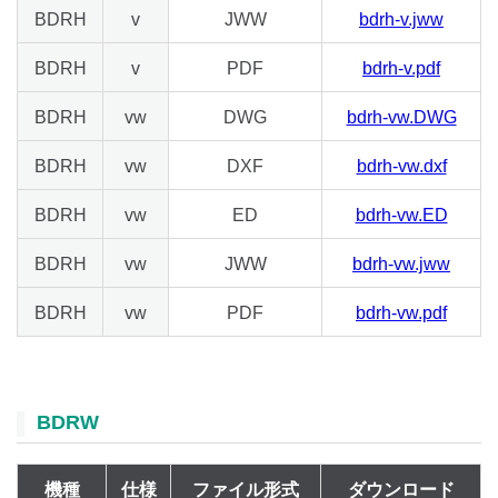
BDRH
v
JWW
bdrh-v.jww
BDRH
v
PDF
bdrh-v.pdf
BDRH
vw
DWG
bdrh-vw.DWG
BDRH
vw
DXF
bdrh-vw.dxf
BDRH
vw
ED
bdrh-vw.ED
BDRH
vw
JWW
bdrh-vw.jww
BDRH
vw
PDF
bdrh-vw.pdf
BDRW
機種
仕様
ファイル形式
ダウンロード