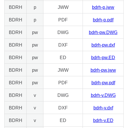
BDRH
p
JWW
bdrh-p.jww
BDRH
p
PDF
bdrh-p.pdf
BDRH
pw
DWG
bdrh-pw.DWG
BDRH
pw
DXF
bdrh-pw.dxf
BDRH
pw
ED
bdrh-pw.ED
BDRH
pw
JWW
bdrh-pw.jww
BDRH
pw
PDF
bdrh-pw.pdf
BDRH
v
DWG
bdrh-v.DWG
BDRH
v
DXF
bdrh-v.dxf
BDRH
v
ED
bdrh-v.ED