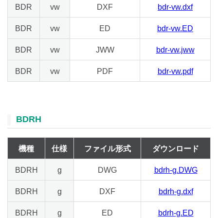
BDR
vw
DXF
bdr-vw.dxf
BDR
vw
ED
bdr-vw.ED
BDR
vw
JWW
bdr-vw.jww
BDR
vw
PDF
bdr-vw.pdf
BDRH
機種
仕様
ファイル形式
ダウンロード
BDRH
g
DWG
bdrh-g.DWG
BDRH
g
DXF
bdrh-g.dxf
BDRH
g
ED
bdrh-g.ED