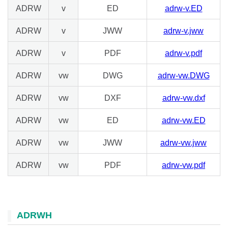
ADRW
v
ED
adrw-v.ED
ADRW
v
JWW
adrw-v.jww
ADRW
v
PDF
adrw-v.pdf
ADRW
vw
DWG
adrw-vw.DWG
ADRW
vw
DXF
adrw-vw.dxf
ADRW
vw
ED
adrw-vw.ED
ADRW
vw
JWW
adrw-vw.jww
ADRW
vw
PDF
adrw-vw.pdf
ADRWH