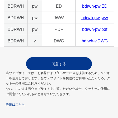
BDRWH
pw
ED
bdrwh-pw.ED
BDRWH
pw
JWW
bdrwh-pw.jww
BDRWH
pw
PDF
bdrwh-pw.pdf
BDRWH
v
DWG
bdrwh-v.DWG
BDRWH
v
DXF
bdrwh-v.dxf
同意する
BDRWH
v
ED
bdrwh-v.ED
当ウェブサイトでは、お客様により良いサービスを提供するため、クッキ
BDRWH
v
JWW
bdrwh-v.jww
ーを使用しております。当ウェブサイトを快適にご利用いただくため、ク
ッキーの使用にご同意ください。
BDRWH
v
PDF
bdrwh-v.pdf
なお、このまま当ウェブサイトをご覧いただいた場合、クッキーの使用に
ご同意いただいたものとさせていただきます。
BDRWH
vw
DWG
bdrwh-vw.DWG
詳細はこちら
BDRWH
vw
DXF
bdrwh-vw.dxf