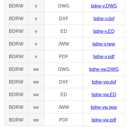
BDRW
v
DWG
bdrw-v.DWG
BDRW
v
DXF
bdrw-v.dxf
BDRW
v
ED
bdrw-v.ED
BDRW
v
JWW
bdrw-v.jww
BDRW
v
PDF
bdrw-v.pdf
BDRW
vw
DWG
bdrw-vw.DWG
BDRW
vw
DXF
bdrw-vw.dxf
BDRW
vw
ED
bdrw-vw.ED
BDRW
vw
JWW
bdrw-vw.jww
BDRW
vw
PDF
bdrw-vw.pdf