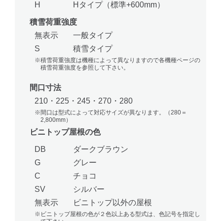
H
Hタイプ（標準+600mm）
積雪荷重強度
無表示
一般タイプ
S
積雪タイプ
※積雪荷重強度は機種によって異なりますので各機種ページの
積雪荷重強度を参照して下さい。
間口寸法
210・225・245・270・280
※間口は型式によって対応サイズが異なります。（280＝
2,800mm）
ビニトップ屋根の色
DB
ダークブラウン
G
グレー
C
チョコ
SV
シルバー
無表示
ビニトップ以外の屋根
※ビニトップ屋根の色が２色以上ある型式は、色記号を指定し