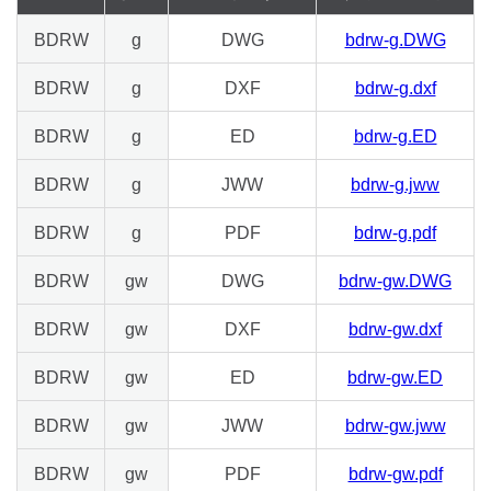
BDRW
g
DWG
bdrw-g.DWG
BDRW
g
DXF
bdrw-g.dxf
BDRW
g
ED
bdrw-g.ED
BDRW
g
JWW
bdrw-g.jww
BDRW
g
PDF
bdrw-g.pdf
BDRW
gw
DWG
bdrw-gw.DWG
BDRW
gw
DXF
bdrw-gw.dxf
BDRW
gw
ED
bdrw-gw.ED
BDRW
gw
JWW
bdrw-gw.jww
BDRW
gw
PDF
bdrw-gw.pdf