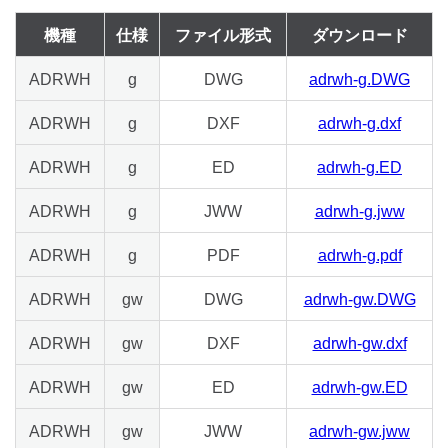
機種
仕様
ファイル形式
ダウンロード
ADRWH
g
DWG
adrwh-g.DWG
ADRWH
g
DXF
adrwh-g.dxf
ADRWH
g
ED
adrwh-g.ED
ADRWH
g
JWW
adrwh-g.jww
ADRWH
g
PDF
adrwh-g.pdf
ADRWH
gw
DWG
adrwh-gw.DWG
ADRWH
gw
DXF
adrwh-gw.dxf
ADRWH
gw
ED
adrwh-gw.ED
ADRWH
gw
JWW
adrwh-gw.jww