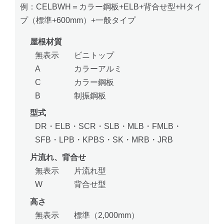
例：CELBWH＝カラー鋼板+ELB+背合せ型+Hタイ
プ（標準+600mm）+一般タイプ
屋根材質
無表示
ビニトップ
A
カラーアルミ
C
カラー鋼板
B
制振鋼板
型式
DR・ELB・SCR・SLB・MLB・FMLB・
SFB・LPB・KPBS・SK・MRB・JRB
片流れ、背合せ
無表示
片流れ型
W
背合せ型
高さ
無表示
標準（2,000mm）