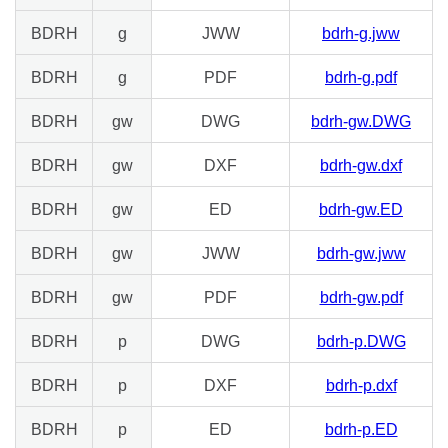
BDRH
g
JWW
bdrh-g.jww
BDRH
g
PDF
bdrh-g.pdf
BDRH
gw
DWG
bdrh-gw.DWG
BDRH
gw
DXF
bdrh-gw.dxf
BDRH
gw
ED
bdrh-gw.ED
BDRH
gw
JWW
bdrh-gw.jww
BDRH
gw
PDF
bdrh-gw.pdf
BDRH
p
DWG
bdrh-p.DWG
BDRH
p
DXF
bdrh-p.dxf
BDRH
p
ED
bdrh-p.ED