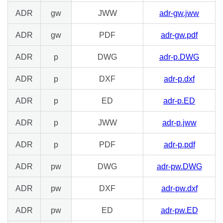
ADR
gw
JWW
adr-gw.jww
ADR
gw
PDF
adr-gw.pdf
ADR
p
DWG
adr-p.DWG
ADR
p
DXF
adr-p.dxf
ADR
p
ED
adr-p.ED
ADR
p
JWW
adr-p.jww
ADR
p
PDF
adr-p.pdf
ADR
pw
DWG
adr-pw.DWG
ADR
pw
DXF
adr-pw.dxf
ADR
pw
ED
adr-pw.ED