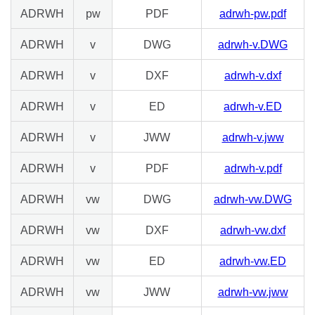
ADRWH
pw
PDF
adrwh-pw.pdf
ADRWH
v
DWG
adrwh-v.DWG
ADRWH
v
DXF
adrwh-v.dxf
ADRWH
v
ED
adrwh-v.ED
ADRWH
v
JWW
adrwh-v.jww
ADRWH
v
PDF
adrwh-v.pdf
ADRWH
vw
DWG
adrwh-vw.DWG
ADRWH
vw
DXF
adrwh-vw.dxf
ADRWH
vw
ED
adrwh-vw.ED
ADRWH
vw
JWW
adrwh-vw.jww