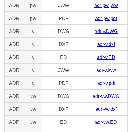
ADR
pw
JWW
adr-pw.jww
ADR
pw
PDF
adr-pw.pdf
ADR
v
DWG
adr-v.DWG
ADR
v
DXF
adr-v.dxf
ADR
v
ED
adr-v.ED
ADR
v
JWW
adr-v.jww
ADR
v
PDF
adr-v.pdf
ADR
vw
DWG
adr-vw.DWG
ADR
vw
DXF
adr-vw.dxf
ADR
vw
ED
adr-vw.ED