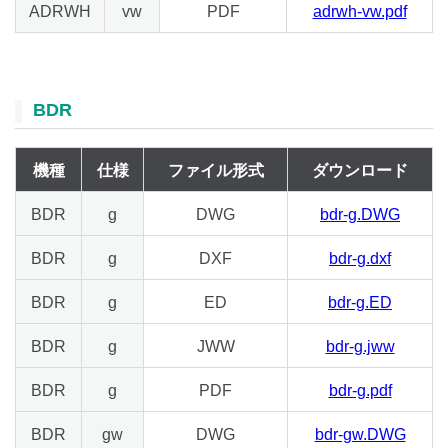
ADRWH
vw
PDF
adrwh-vw.pdf
BDR
機種
仕様
ファイル形式
ダウンロード
BDR
g
DWG
bdr-g.DWG
BDR
g
DXF
bdr-g.dxf
BDR
g
ED
bdr-g.ED
BDR
g
JWW
bdr-g.jww
BDR
g
PDF
bdr-g.pdf
BDR
gw
DWG
bdr-gw.DWG