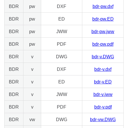
BDR
pw
DXF
bdr-pw.dxf
BDR
pw
ED
bdr-pw.ED
BDR
pw
JWW
bdr-pw.jww
BDR
pw
PDF
bdr-pw.pdf
BDR
v
DWG
bdr-v.DWG
BDR
v
DXF
bdr-v.dxf
BDR
v
ED
bdr-v.ED
BDR
v
JWW
bdr-v.jww
BDR
v
PDF
bdr-v.pdf
BDR
vw
DWG
bdr-vw.DWG