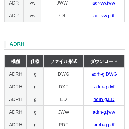
ADR
vw
JWW
adr-vw.jww
ADR
vw
PDF
adr-vw.pdf
ADRH
機種
仕様
ファイル形式
ダウンロード
ADRH
g
DWG
adrh-g.DWG
ADRH
g
DXF
adrh-g.dxf
ADRH
g
ED
adrh-g.ED
ADRH
g
JWW
adrh-g.jww
ADRH
g
PDF
adrh-g.pdf